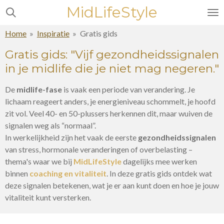
MidLifeStyle
Ga
direct
Home
»
Inspiratie
»
Gratis gids
naar
de
Gratis gids: "Vijf gezondheidssignalen
hoofdinhoud
in je midlife
die je niet mag negeren."
De
midlife-fase
is vaak een periode van verandering. Je
lichaam reageert anders, je
energieniveau
schommelt, je hoofd
zit vol.
Veel 40- en 50-plussers herkennen dit, maar wuiven de
signalen weg als “normaal”.
In werkelijkheid zijn het vaak de eerste
gezondheidssignalen
van
stress, hormonale veranderingen of overbelasting
–
thema's waar we bij
MidLifeStyle
dagelijks mee werken
binnen
coaching en vitaliteit
. In deze gratis gids ontdek wat
deze signalen betekenen, wat je er aan kunt doen en hoe je jouw
vitaliteit kunt versterken.