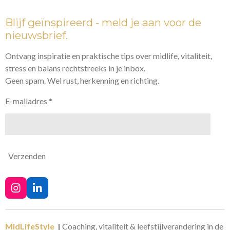
Blijf
geïnspireerd
- meld je aan voor de
nieuwsbrief.
Ontvang inspiratie en praktische tips over midlife, vitaliteit,
stress en balans rechtstreeks in je inbox.
Geen spam. Wel rust, herkenning en richting.
E-mailadres *
Verzenden
I
L
n
i
s
n
t
k
MidLifeStyle
|
Coaching, vitaliteit & leefstijlverandering in de